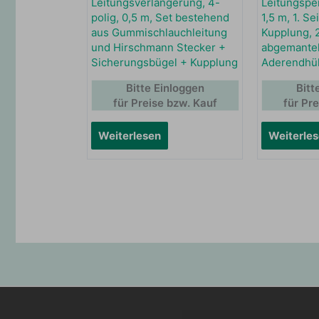
Leitungsverlängerung, 4-
Leitungspei
polig, 0,5 m, Set bestehend
1,5 m, 1. S
aus Gummischlauchleitung
Kupplung, 2
und Hirschmann Stecker +
abgemantel
Sicherungsbügel + Kupplung
Aderendhü
Bitte Einloggen
Bitt
für Preise bzw. Kauf
für Pr
Weiterlesen
Weiterle