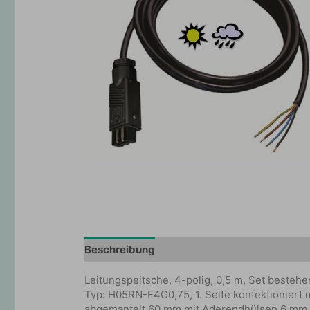
Beschreibung
Zusätzliche Information
Leitungspeitsche, 4-polig, 0,5 m, Set besteh
Typ: H05RN-F4G0,75, 1. Seite konfektioniert 
abgemantelt 60 mm mit Aderendhülsen 6 mm,