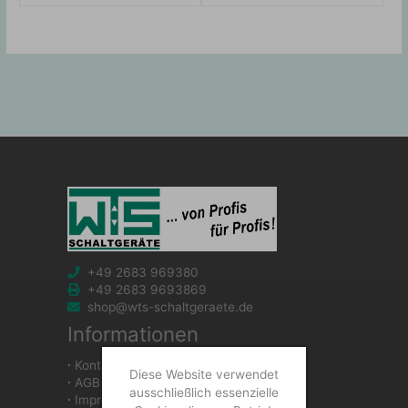
+49 2683 969380
+49 2683 9693869
shop@wts-schaltgeraete.de
Informationen
∙
Kontakt
Diese Website verwendet
∙
AGB
ausschließlich essenzielle
∙
Impressum