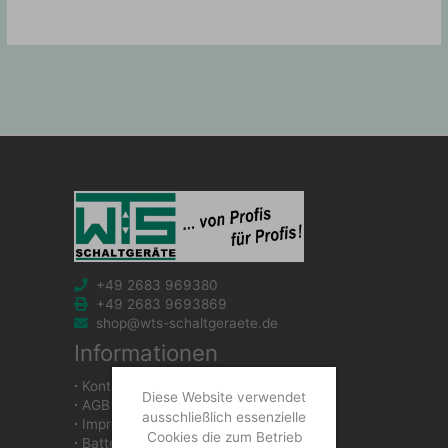
+49 2683 969380
+49 2683 9693869
shop@wts-schaltgeraete.de
Informationen
∙
Kontakt
Diese Website verwendet
∙
AGB
ausschließlich essenzielle
∙
Impressum
Cookies die zum Betrieb
∙
Batteriegesetzhinweise