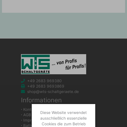
+49 2683 969380
+49 2683 9693869
shop@wts-schaltgeraete.de
Informationen
∙
Kontakt
Diese Website verwendet
∙
AGB
ausschließlich essenzielle
∙
Impressum
Cookies die zum Betrieb
∙
Batteriegesetzhinweise