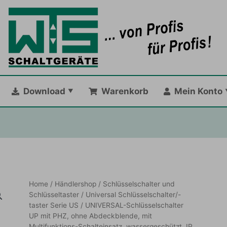
Download
Warenkorb
Mein Konto
Home
/
Händlershop
/
Schlüsselschalter und
Schlüsseltaster
/
Universal Schlüsselschalter/-
taster Serie US
/ UNIVERSAL-Schlüsselschalter
UP mit PHZ, ohne Abdeckblende, mit
Multifunktions-Schalteinsatz, wassergeschützt, IP