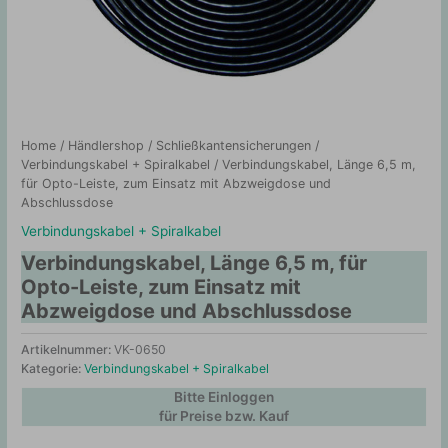
Home
/
Händlershop
/
Schließkantensicherungen
/
Verbindungskabel + Spiralkabel
/ Verbindungskabel, Länge 6,5 m,
für Opto-Leiste, zum Einsatz mit Abzweigdose und
Abschlussdose
Verbindungskabel + Spiralkabel
Verbindungskabel, Länge 6,5 m, für
Opto-Leiste, zum Einsatz mit
Abzweigdose und Abschlussdose
Artikelnummer:
VK-0650
Kategorie:
Verbindungskabel + Spiralkabel
Bitte Einloggen
für Preise bzw. Kauf