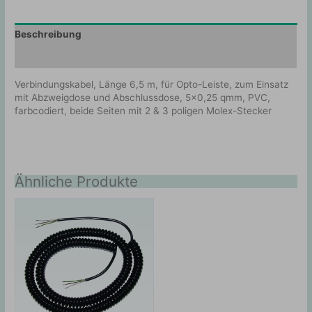
Beschreibung
Zusätzliche Information
Verbindungskabel, Länge 6,5 m, für Opto-Leiste, zum Einsatz
mit Abzweigdose und Abschlussdose, 5×0,25 qmm, PVC,
farbcodiert, beide Seiten mit 2 & 3 poligen Molex-Stecker
Ähnliche Produkte