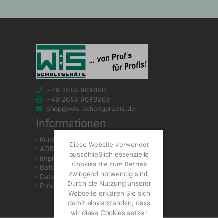
+49 2683 969380
+49 2683 9693869
shop@wts-schaltgeraete.de
Informationen
∙
Kontakt
Diese Website verwendet
∙
AGB
ausschließlich essenzielle
∙
Impressum
Cookies die zum Betrieb
∙
Batteriegesetzhinweise
zwingend notwendig sind.
∙
Datenschutzerklärung
Durch die Nutzung unserer
∙
Produkte
Webseite erklären Sie sich
damit einverstanden, dass
wir diese Cookies setzen