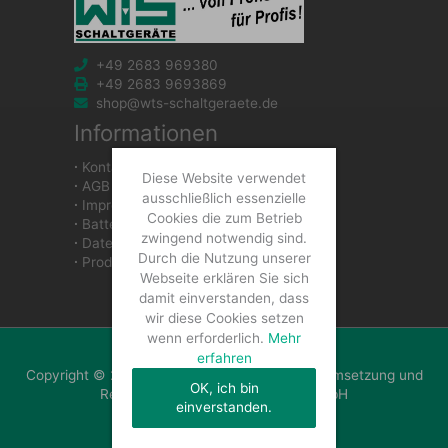
+49 2683 969380
+49 2683 9693869
shop@wts-schaltgeraete.de
Informationen
∙
Kontakt
Diese Website verwendet
∙
AGB
ausschließlich essenzielle
∙
Impressum
Cookies die zum Betrieb
∙
Batteriegesetzhinweise
zwingend notwendig sind.
∙
Datenschutzerklärung
Durch die Nutzung unserer
∙
Produkte
Webseite erklären Sie sich
damit einverstanden, dass
wir diese Cookies setzen
wenn erforderlich.
Mehr
erfahren
Copyright © 2026 WTS Schaltgeräte GmbH | Umsetzung und
OK, ich bin
Realisierung: WTS Schaltgeräte GmbH
einverstanden.