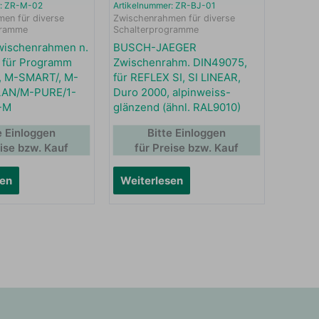
r: ZR-M-02
Artikelnummer: ZR-BJ-01
en für diverse
Zwischenrahmen für diverse
gramme
Schalterprogramme
ischenrahmen n.
BUSCH-JAEGER
 für Programm
Zwischenrahm. DIN49075,
 M-SMART/, M-
für REFLEX SI, SI LINEAR,
AN/M-PURE/1-
Duro 2000, alpinweiss-
-M
glänzend (ähnl. RAL9010)
e Einloggen
Bitte Einloggen
eise bzw. Kauf
für Preise bzw. Kauf
sen
Weiterlesen