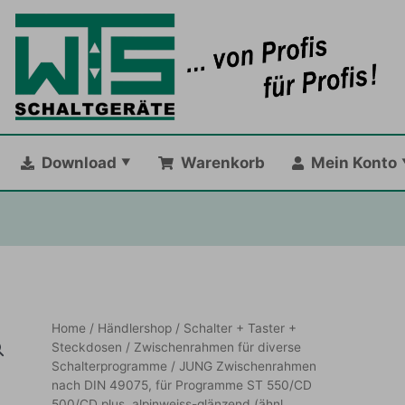
Download
Warenkorb
Mein Konto
Home
/
Händlershop
/
Schalter + Taster +
Steckdosen
/
Zwischenrahmen für diverse
Schalterprogramme
/ JUNG Zwischenrahmen
nach DIN 49075, für Programme ST 550/CD
500/CD plus, alpinweiss-glänzend (ähnl.