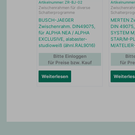
Artikelnummer: ZR-BJ-02
Artikelnumme
Zwischenrahmen für diverse
Zwischenrahm
Schalterprogramme
Schalterpro
BUSCH-JAEGER
MERTEN Zw
Zwischenrahm. DIN49075,
DIN 49075,
für ALPHA NEA / ALPHA
SYSTEM M,
EXCLUSIVE, alabaster-
STAR/M-PL
studioweiß (ähnl.RAL9016)
M/ATELIER
Bitte Einloggen
Bitt
für Preise bzw. Kauf
für Pr
Weiterlesen
Weiterle