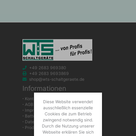
+49 2683 969380
+49 2683 9693869
shop@wts-schaltgeraete.de
Informationen
∙
Kontakt
Diese Website verwendet
∙
AGB
ausschließlich essenzielle
∙
Impressum
Cookies die zum Betrieb
∙
Batteriegesetzhinweise
zwingend notwendig sind.
∙
Datenschutzerklärung
Durch die Nutzung unserer
∙
Produkte
Webseite erklären Sie sich