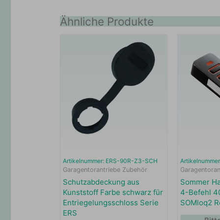
Ähnliche Produkte
Artikelnummer: ERS-90R-Z3-SCH
Artikelnumme
Garagentorantriebe Zubehör
Garagentoran
Schutzabdeckung aus
Sommer Ha
Kunststoff Farbe schwarz für
4-Befehl 4
Entriegelungsschloss Serie
SOMloq2 Ro
ERS