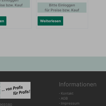
e Einloggen
eise bzw. Kauf
Bitte Einloggen
für Preise bzw. Kauf
sen
Weiterlesen
Informationen
∙
Kontakt
∙
AGB
∙
Impressum
969380