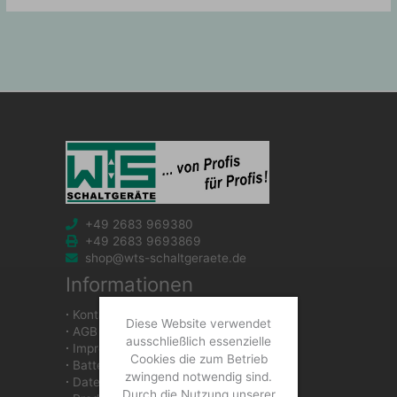
+49 2683 969380
+49 2683 9693869
shop@wts-schaltgeraete.de
Informationen
∙
Kontakt
Diese Website verwendet
∙
AGB
ausschließlich essenzielle
∙
Impressum
Cookies die zum Betrieb
∙
Batteriegesetzhinweise
zwingend notwendig sind.
∙
Datenschutzerklärung
Durch die Nutzung unserer