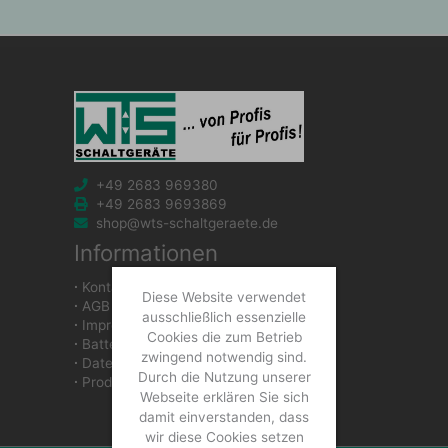
+49 2683 969380
+49 2683 9693869
shop@wts-schaltgeraete.de
Informationen
∙
Kontakt
Diese Website verwendet
∙
AGB
ausschließlich essenzielle
∙
Impressum
Cookies die zum Betrieb
∙
Batteriegesetzhinweise
zwingend notwendig sind.
∙
Datenschutzerklärung
Durch die Nutzung unserer
∙
Produkte
Webseite erklären Sie sich
damit einverstanden, dass
wir diese Cookies setzen