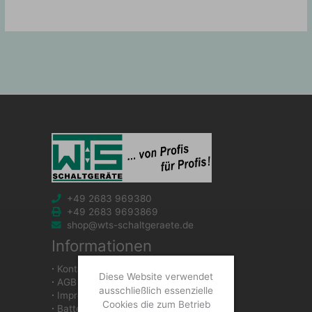
+49 2683 969380
+49 2683 9693869
shop@wts-schaltgeraete.de
Informationen
∙
Kontakt
Diese Website verwendet
∙
AGB
ausschließlich essenzielle
∙
Impressum
Cookies die zum Betrieb
∙
Batteriegesetzhinweise