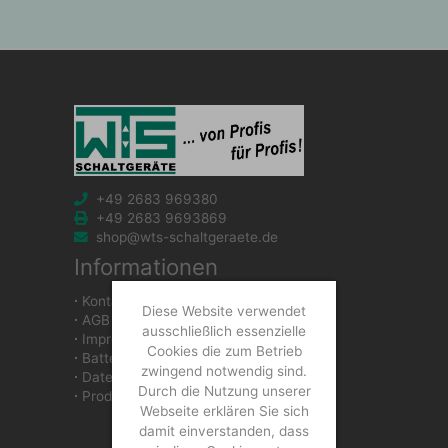
+49 2683 969380
+49 2683 9693869
shop@wts-schaltgeraete.de
Informationen
∙
Kontakt
Diese Website verwendet
∙
AGB
ausschließlich essenzielle
∙
Impressum
Cookies die zum Betrieb
∙
Batteriegesetzhinweise
zwingend notwendig sind.
∙
Datenschutzerklärung
Durch die Nutzung unserer
∙
Produkte
Webseite erklären Sie sich
damit einverstanden, dass