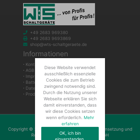
+49 2683 969380
+49 2683 9693869
shop@wts-schaltgeraete.de
Informationen
∙
Kontakt
Diese Website verwendet
∙
AGB
ausschließlich essenzielle
∙
Impressum
Cookies die zum Betrieb
∙
Batteriegesetzhinweise
zwingend notwendig sind.
∙
Datenschutzerklärung
Durch die Nutzung unserer
∙
Produkte
Webseite erklären Sie sich
damit einverstanden, dass
wir diese Cookies setzen
wenn erforderlich.
Mehr
erfahren
Copyright © 2026 WTS Schaltgeräte GmbH | Umsetzung und
OK, ich bin
Realisierung: WTS Schaltgeräte GmbH
einverstanden.