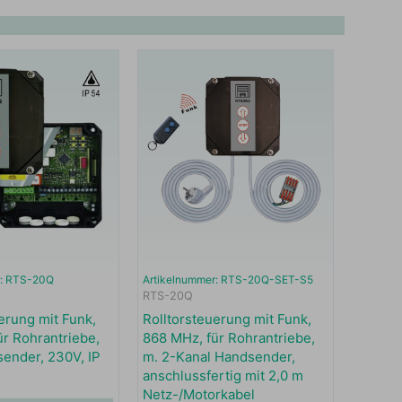
r: RTS-20Q
Artikelnummer: RTS-20Q-SET-S5
RTS-20Q
erung mit Funk,
Rolltorsteuerung mit Funk,
ür Rohrantriebe,
868 MHz, für Rohrantriebe,
ender, 230V, IP
m. 2-Kanal Handsender,
anschlussfertig mit 2,0 m
Netz-/Motorkabel