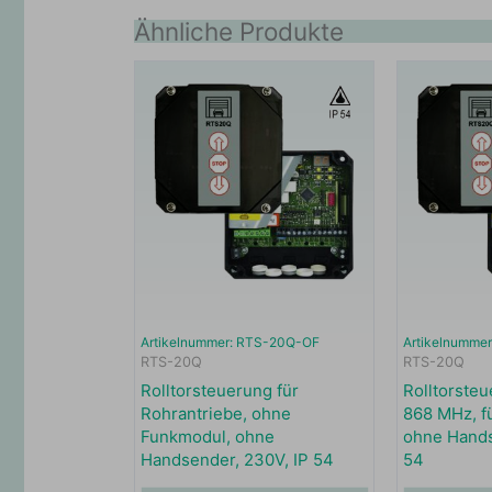
Ähnliche Produkte
Artikelnummer: RTS-20Q-OF
Artikelnumme
RTS-20Q
RTS-20Q
Rolltorsteuerung für
Rolltorsteu
Rohrantriebe, ohne
868 MHz, f
Funkmodul, ohne
ohne Hands
Handsender, 230V, IP 54
54