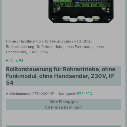
Home
/
Händlershop
/
Torsteuerungen
/
RTS-20Q
/
Rolltorsteuerung für Rohrantriebe, ohne Funkmodul, ohne
Handsender, 230V, IP 54
RTS-20Q
Rolltorsteuerung für Rohrantriebe, ohne
Funkmodul, ohne Handsender, 230V, IP
54
Artikelnummer:
RTS-20Q-OF
Kategorie:
RTS-20Q
Bitte Einloggen
für Preise bzw. Kauf