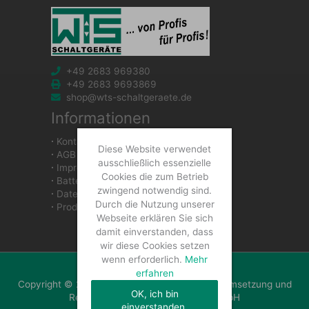
+49 2683 969380
+49 2683 9693869
shop@wts-schaltgeraete.de
Informationen
∙
Kontakt
Diese Website verwendet
∙
AGB
ausschließlich essenzielle
∙
Impressum
Cookies die zum Betrieb
∙
Batteriegesetzhinweise
zwingend notwendig sind.
∙
Datenschutzerklärung
Durch die Nutzung unserer
∙
Produkte
Webseite erklären Sie sich
damit einverstanden, dass
wir diese Cookies setzen
wenn erforderlich.
Mehr
erfahren
Copyright © 2026 WTS Schaltgeräte GmbH | Umsetzung und
OK, ich bin
Realisierung: WTS Schaltgeräte GmbH
einverstanden.