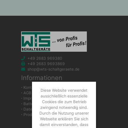
+49 2683 969380
+49 2683 9693869
shop@wts-schaltgeraete.de
Informationen
∙
Kontakt
Diese Website verwendet
∙
AGB
ausschließlich essenzielle
∙
Impressum
Cookies die zum Betrieb
∙
Batteriegesetzhinweise
zwingend notwendig sind.
∙
Datenschutzerklärung
Durch die Nutzung unserer
∙
Produkte
Webseite erklären Sie sich
damit einverstanden, dass