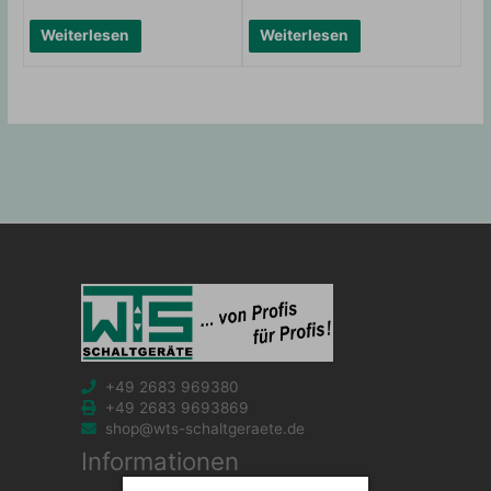
Weiterlesen
Weiterlesen
+49 2683 969380
+49 2683 9693869
shop@wts-schaltgeraete.de
Informationen