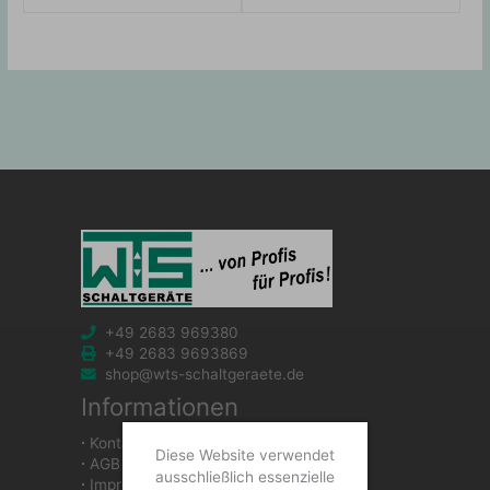
+49 2683 969380
+49 2683 9693869
shop@wts-schaltgeraete.de
Informationen
∙
Kontakt
Diese Website verwendet
∙
AGB
ausschließlich essenzielle
∙
Impressum