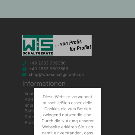
+49 2683 969380
+49 2683 9693869
shop@wts-schaltgeraete.de
Informationen
∙
Kontakt
Diese Website verwendet
∙
AGB
ausschließlich essenzielle
∙
Impressum
Cookies die zum Betrieb
∙
Batteriegesetzhinweise
zwingend notwendig sind.
∙
Datenschutzerklärung
Durch die Nutzung unserer
∙
Produkte
Webseite erklären Sie sich
damit einverstanden, dass