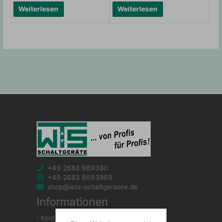
Weiterlesen
Weiterlesen
+49 2683 969380
+49 2683 9693869
shop@wts-schaltgeraete.de
Informationen
∙
Kontakt