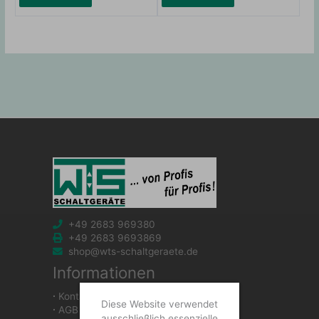
+49 2683 969380
+49 2683 9693869
shop@wts-schaltgeraete.de
Informationen
∙
Kontakt
Diese Website verwendet
∙
AGB
ausschließlich essenzielle